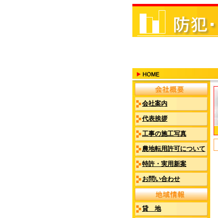
会社案内
代表挨拶
工事の施工写真
農地転用許可について
特許・実用新案
お問い合わせ
貸 地