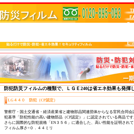
防犯防災フィルムの種類で、ＬＧＥ240は省エネ効果も発揮
LG４４０ 防犯（CP認定）
警察庁・国土交通省・経済産業省と建物部品関連団体からなる官民合同会
犯基準「防犯性能の高い建物部品（CP認定）」に認定されている商品です
さらに国際的な防犯規格「EN３５６」に適合した、高い性能を証明され
フィルム厚さ=０．４４ミリ