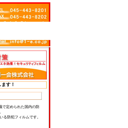
します！
議で定められた国内の防
。
ている防犯フィルムです。