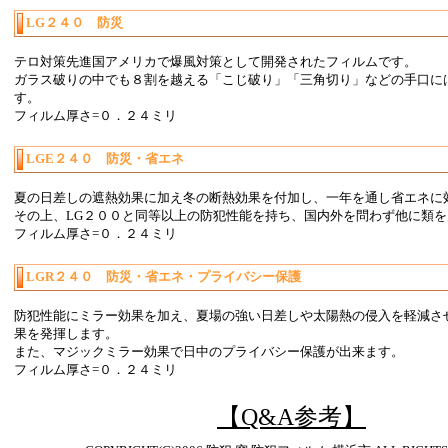
LG２４０ 防災
テロ対策先進国アメリカで爆風対策として開発されたフィルムです。
ガラス破りの中でも８割を越える「こじ破り」「三角切り」などの手口に
す。
フィルム厚さ=０．２４ミリ
LGE２４０ 防災・省エネ
夏の日差しの遮熱効果に加え冬の断熱効果を付加し、一年を通し省エネに
その上、LG２００と同等以上の防犯性能を持ち、国内外を問わず他に類
フィルム厚さ=０．２４ミリ
LGR２４０ 防災・省エネ・プライバシー保護
防犯性能にミラー効果を加え、夏場の強い日差しや太陽熱の侵入を軽減さ
果を発揮します。
また、マジックミラー効果で日中のプライバシー保護が出来ます。
フィルム厚さ=０．２４ミリ
【Q&A参考】